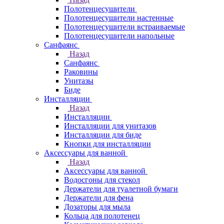
Полотенцесушители
Полотенцесушители настенные
Полотенцесушители встраиваемые
Полотенцесушители напольные
Санфаянс
Назад
Санфаянс
Раковины
Унитазы
Биде
Инсталляции
Назад
Инсталляции
Инсталляции для унитазов
Инсталляции для биде
Кнопки для инсталляции
Аксессуары для ванной
Назад
Аксессуары для ванной
Водосгоны для стекол
Держатели для туалетной бумаги
Держатели для фена
Дозаторы для мыла
Кольца для полотенец