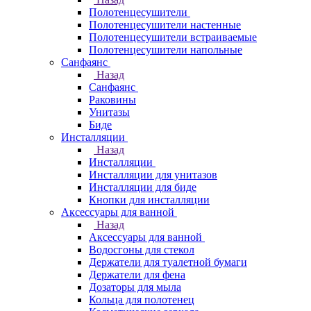
Полотенцесушители
Полотенцесушители настенные
Полотенцесушители встраиваемые
Полотенцесушители напольные
Санфаянс
Назад
Санфаянс
Раковины
Унитазы
Биде
Инсталляции
Назад
Инсталляции
Инсталляции для унитазов
Инсталляции для биде
Кнопки для инсталляции
Аксессуары для ванной
Назад
Аксессуары для ванной
Водосгоны для стекол
Держатели для туалетной бумаги
Держатели для фена
Дозаторы для мыла
Кольца для полотенец