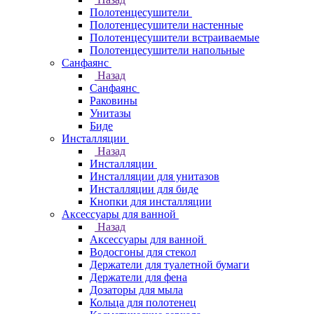
Полотенцесушители
Полотенцесушители настенные
Полотенцесушители встраиваемые
Полотенцесушители напольные
Санфаянс
Назад
Санфаянс
Раковины
Унитазы
Биде
Инсталляции
Назад
Инсталляции
Инсталляции для унитазов
Инсталляции для биде
Кнопки для инсталляции
Аксессуары для ванной
Назад
Аксессуары для ванной
Водосгоны для стекол
Держатели для туалетной бумаги
Держатели для фена
Дозаторы для мыла
Кольца для полотенец