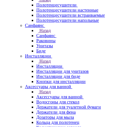
Полотенцесушители
Полотенцесушители настенные
Полотенцесушители встраиваемые
Полотенцесушители напольные
Санфаянс
Назад
Санфаянс
Раковины
Унитазы
Биде
Инсталляции
Назад
Инсталляции
Инсталляции для унитазов
Инсталляции для биде
Кнопки для инсталляции
Аксессуары для ванной
Назад
Аксессуары для ванной
Водосгоны для стекол
Держатели для туалетной бумаги
Держатели для фена
Дозаторы для мыла
Кольца для полотенец