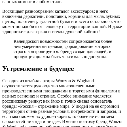
ванных комнат в любом стиле.
Восхищает разнообразием каталог аксессуаров: в него
включены держатели, подставки, корзины для мыла, зубных
щеток, полотенец, туалетной бумаги и всего остального, что
может понадобиться человеку на территории ванной. И даже
«дворники» для зеркал и стекол душевой кабины!
Калейдоскоп возможностей сопровождается более
чем умеренными ценами, формирование которых
строго контролируется: бренд создан для людей, и
продукция должна быть максимально доступна.
Устремление в будущее
Сегодня из штаб-квартиры Wonzon & Woghand
осуществляется руководство многочисленными
производственными площадками и торговыми филиалами в
разных регионах и странах. Особое внимание уделяется
российскому рынку; как ёмко и точно сказал основатель
бренда: «Россия – отражение мира. У людей на её огромной
территории очень разные условия, потребности и запросы, и
если мы сможем их удовлетворить, то более не испытаем
сложностей никогда и нигде». Именно поэтому бренд Wonzon
& Woghand уверенно набирает популярность у российских