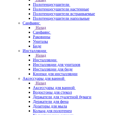
Полотенцесушители
Полотенцесушители настенные
Полотенцесушители встраиваемые
Полотенцесушители напольные
Санфаянс
Назад
Санфаянс
Раковины
Унитазы
Биде
Инсталляции
Назад
Инсталляции
Инсталляции для унитазов
Инсталляции для биде
Кнопки для инсталляции
Аксессуары для ванной
Назад
Аксессуары для ванной
Водосгоны для стекол
Держатели для туалетной бумаги
Держатели для фена
Дозаторы для мыла
Кольца для полотенец