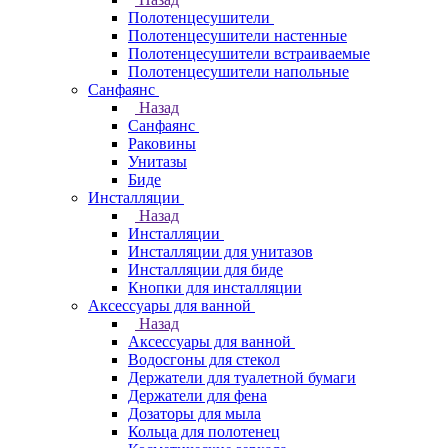
Полотенцесушители
Полотенцесушители настенные
Полотенцесушители встраиваемые
Полотенцесушители напольные
Санфаянс
Назад
Санфаянс
Раковины
Унитазы
Биде
Инсталляции
Назад
Инсталляции
Инсталляции для унитазов
Инсталляции для биде
Кнопки для инсталляции
Аксессуары для ванной
Назад
Аксессуары для ванной
Водосгоны для стекол
Держатели для туалетной бумаги
Держатели для фена
Дозаторы для мыла
Кольца для полотенец