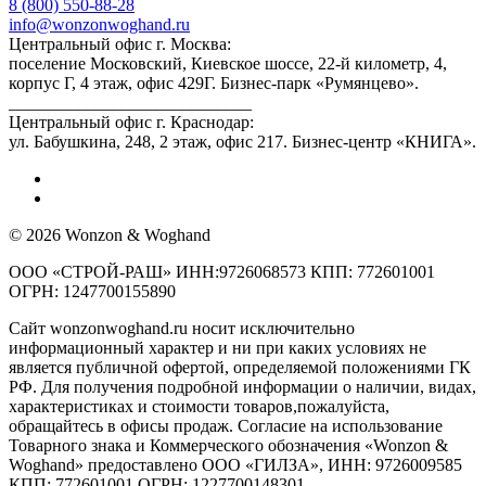
8 (800) 550-88-28
info@wonzonwoghand.ru
Центральный офис г. Москва:
поселение Московский, Киевское шоссе, 22-й километр, 4,
корпус Г, 4 этаж, офис 429Г. Бизнес-парк «Румянцево».
____________________________
Центральный офис г. Краснодар:
ул. Бабушкина, 248, 2 этаж, офис 217. Бизнес-центр «КНИГА».
© 2026 Wonzon & Woghand
ООО «СТРОЙ-РАШ» ИНН:9726068573 КПП: 772601001
ОГРН: 1247700155890
Сайт wonzonwoghand.ru носит исключительно
информационный характер и ни при каких условиях не
является публичной офертой, определяемой положениями ГК
РФ. Для получения подробной информации о наличии, видах,
характеристиках и стоимости товаров,пожалуйста,
обращайтесь в офисы продаж. Согласие на использование
Товарного знака и Коммерческого обозначения «Wonzon &
Woghand» предоставлено OOO «ГИЛЗА», ИНН: 9726009585
КПП: 772601001 ОГРН: 1227700148301