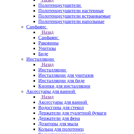
Полотенцесушители
Полотенцесушители настенные
Полотенцесушители встраиваемые
Полотенцесушители напольные
Санфаянс
Назад
Санфаянс
Раковины
Унитазы
Биде
Инсталляции
Назад
Инсталляции
Инсталляции для унитазов
Инсталляции для биде
Кнопки для инсталляции
Аксессуары для ванной
Назад
Аксессуары для ванной
Водосгоны для стекол
Держатели для туалетной бумаги
Держатели для фена
Дозаторы для мыла
Кольца для полотенец