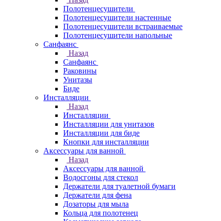
Полотенцесушители
Полотенцесушители настенные
Полотенцесушители встраиваемые
Полотенцесушители напольные
Санфаянс
Назад
Санфаянс
Раковины
Унитазы
Биде
Инсталляции
Назад
Инсталляции
Инсталляции для унитазов
Инсталляции для биде
Кнопки для инсталляции
Аксессуары для ванной
Назад
Аксессуары для ванной
Водосгоны для стекол
Держатели для туалетной бумаги
Держатели для фена
Дозаторы для мыла
Кольца для полотенец