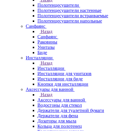
Полотенцесушители
Полотенцесушители настенные
Полотенцесушители встраиваемые
Полотенцесушители напольные
Санфаянс
Назад
Санфаянс
Раковины
Унитазы
Биде
Инсталляции
Назад
Инсталляции
Инсталляции для унитазов
Инсталляции для биде
Кнопки для инсталляции
Аксессуары для ванной
Назад
Аксессуары для ванной
Водосгоны для стекол
Держатели для туалетной бумаги
Держатели для фена
Дозаторы для мыла
Кольца для полотенец