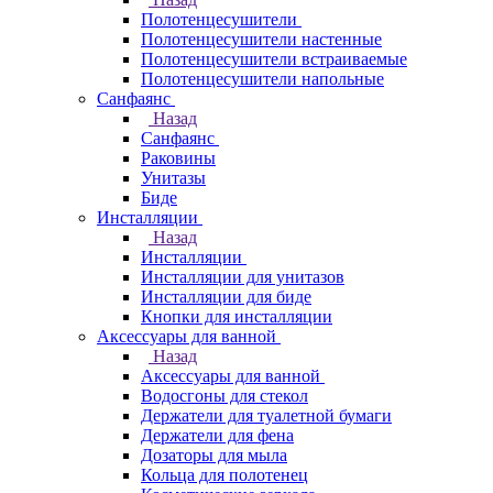
Полотенцесушители
Полотенцесушители настенные
Полотенцесушители встраиваемые
Полотенцесушители напольные
Санфаянс
Назад
Санфаянс
Раковины
Унитазы
Биде
Инсталляции
Назад
Инсталляции
Инсталляции для унитазов
Инсталляции для биде
Кнопки для инсталляции
Аксессуары для ванной
Назад
Аксессуары для ванной
Водосгоны для стекол
Держатели для туалетной бумаги
Держатели для фена
Дозаторы для мыла
Кольца для полотенец