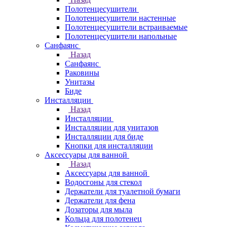
Полотенцесушители
Полотенцесушители настенные
Полотенцесушители встраиваемые
Полотенцесушители напольные
Санфаянс
Назад
Санфаянс
Раковины
Унитазы
Биде
Инсталляции
Назад
Инсталляции
Инсталляции для унитазов
Инсталляции для биде
Кнопки для инсталляции
Аксессуары для ванной
Назад
Аксессуары для ванной
Водосгоны для стекол
Держатели для туалетной бумаги
Держатели для фена
Дозаторы для мыла
Кольца для полотенец