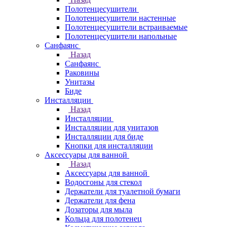
Полотенцесушители
Полотенцесушители настенные
Полотенцесушители встраиваемые
Полотенцесушители напольные
Санфаянс
Назад
Санфаянс
Раковины
Унитазы
Биде
Инсталляции
Назад
Инсталляции
Инсталляции для унитазов
Инсталляции для биде
Кнопки для инсталляции
Аксессуары для ванной
Назад
Аксессуары для ванной
Водосгоны для стекол
Держатели для туалетной бумаги
Держатели для фена
Дозаторы для мыла
Кольца для полотенец