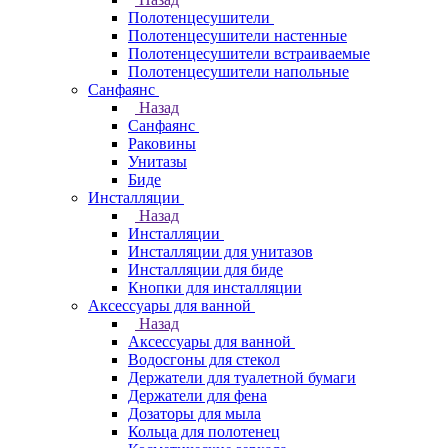
Полотенцесушители
Полотенцесушители настенные
Полотенцесушители встраиваемые
Полотенцесушители напольные
Санфаянс
Назад
Санфаянс
Раковины
Унитазы
Биде
Инсталляции
Назад
Инсталляции
Инсталляции для унитазов
Инсталляции для биде
Кнопки для инсталляции
Аксессуары для ванной
Назад
Аксессуары для ванной
Водосгоны для стекол
Держатели для туалетной бумаги
Держатели для фена
Дозаторы для мыла
Кольца для полотенец