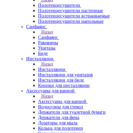
Полотенцесушители
Полотенцесушители настенные
Полотенцесушители встраиваемые
Полотенцесушители напольные
Санфаянс
Назад
Санфаянс
Раковины
Унитазы
Биде
Инсталляции
Назад
Инсталляции
Инсталляции для унитазов
Инсталляции для биде
Кнопки для инсталляции
Аксессуары для ванной
Назад
Аксессуары для ванной
Водосгоны для стекол
Держатели для туалетной бумаги
Держатели для фена
Дозаторы для мыла
Кольца для полотенец