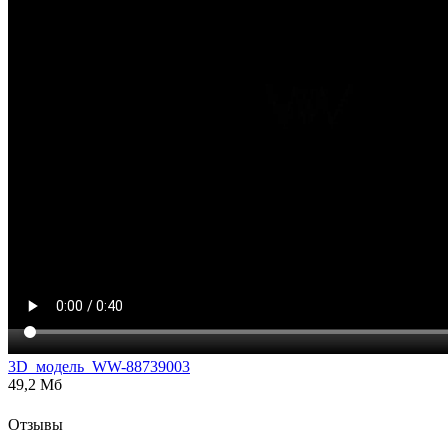
3D_модель_WW-88739003
49,2 Мб
Отзывы