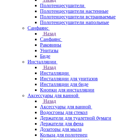
Полотенцесушители
Полотенцесушители настенные
Полотенцесушители встраиваемые
Полотенцесушители напольные
Санфаянс
Назад
Санфаянс
Раковины
Унитазы
Биде
Инсталляции
Назад
Инсталляции
Инсталляции для унитазов
Инсталляции для биде
Кнопки для инсталляции
Аксессуары для ванной
Назад
Аксессуары для ванной
Водосгоны для стекол
Держатели для туалетной бумаги
Держатели для фена
Дозаторы для мыла
Кольца для полотенец