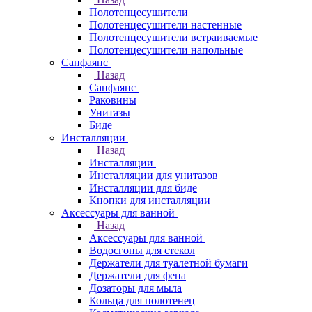
Полотенцесушители
Полотенцесушители настенные
Полотенцесушители встраиваемые
Полотенцесушители напольные
Санфаянс
Назад
Санфаянс
Раковины
Унитазы
Биде
Инсталляции
Назад
Инсталляции
Инсталляции для унитазов
Инсталляции для биде
Кнопки для инсталляции
Аксессуары для ванной
Назад
Аксессуары для ванной
Водосгоны для стекол
Держатели для туалетной бумаги
Держатели для фена
Дозаторы для мыла
Кольца для полотенец