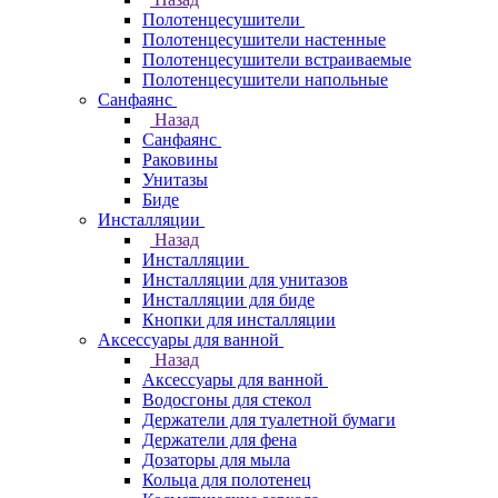
Полотенцесушители
Полотенцесушители настенные
Полотенцесушители встраиваемые
Полотенцесушители напольные
Санфаянс
Назад
Санфаянс
Раковины
Унитазы
Биде
Инсталляции
Назад
Инсталляции
Инсталляции для унитазов
Инсталляции для биде
Кнопки для инсталляции
Аксессуары для ванной
Назад
Аксессуары для ванной
Водосгоны для стекол
Держатели для туалетной бумаги
Держатели для фена
Дозаторы для мыла
Кольца для полотенец