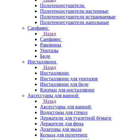
Полотенцесушители
Полотенцесушители настенные
Полотенцесушители встраиваемые
Полотенцесушители напольные
Санфаянс
Назад
Санфаянс
Раковины
Унитазы
Биде
Инсталляции
Назад
Инсталляции
Инсталляции для унитазов
Инсталляции для биде
Кнопки для инсталляции
Аксессуары для ванной
Назад
Аксессуары для ванной
Водосгоны для стекол
Держатели для туалетной бумаги
Держатели для фена
Дозаторы для мыла
Кольца для полотенец