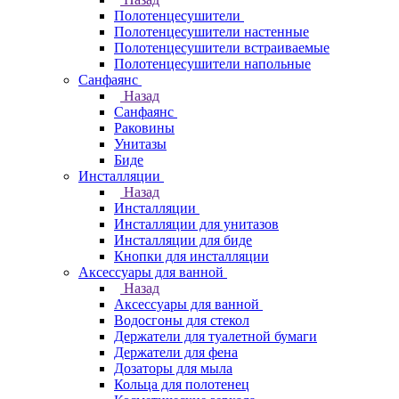
Полотенцесушители
Полотенцесушители настенные
Полотенцесушители встраиваемые
Полотенцесушители напольные
Санфаянс
Назад
Санфаянс
Раковины
Унитазы
Биде
Инсталляции
Назад
Инсталляции
Инсталляции для унитазов
Инсталляции для биде
Кнопки для инсталляции
Аксессуары для ванной
Назад
Аксессуары для ванной
Водосгоны для стекол
Держатели для туалетной бумаги
Держатели для фена
Дозаторы для мыла
Кольца для полотенец