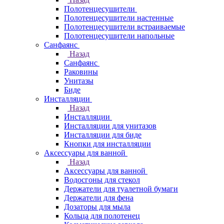
Полотенцесушители
Полотенцесушители настенные
Полотенцесушители встраиваемые
Полотенцесушители напольные
Санфаянс
Назад
Санфаянс
Раковины
Унитазы
Биде
Инсталляции
Назад
Инсталляции
Инсталляции для унитазов
Инсталляции для биде
Кнопки для инсталляции
Аксессуары для ванной
Назад
Аксессуары для ванной
Водосгоны для стекол
Держатели для туалетной бумаги
Держатели для фена
Дозаторы для мыла
Кольца для полотенец