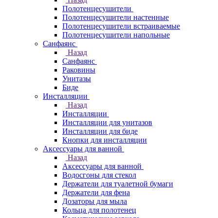
Полотенцесушители
Полотенцесушители настенные
Полотенцесушители встраиваемые
Полотенцесушители напольные
Санфаянс
Назад
Санфаянс
Раковины
Унитазы
Биде
Инсталляции
Назад
Инсталляции
Инсталляции для унитазов
Инсталляции для биде
Кнопки для инсталляции
Аксессуары для ванной
Назад
Аксессуары для ванной
Водосгоны для стекол
Держатели для туалетной бумаги
Держатели для фена
Дозаторы для мыла
Кольца для полотенец