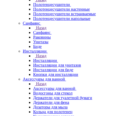
Полотенцесушители
Полотенцесушители настенные
Полотенцесушители встраиваемые
Полотенцесушители напольные
Санфаянс
Назад
Санфаянс
Раковины
Унитазы
Биде
Инсталляции
Назад
Инсталляции
Инсталляции для унитазов
Инсталляции для биде
Кнопки для инсталляции
Аксессуары для ванной
Назад
Аксессуары для ванной
Водосгоны для стекол
Держатели для туалетной бумаги
Держатели для фена
Дозаторы для мыла
Кольца для полотенец