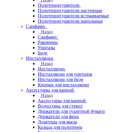
Полотенцесушители
Полотенцесушители настенные
Полотенцесушители встраиваемые
Полотенцесушители напольные
Санфаянс
Назад
Санфаянс
Раковины
Унитазы
Биде
Инсталляции
Назад
Инсталляции
Инсталляции для унитазов
Инсталляции для биде
Кнопки для инсталляции
Аксессуары для ванной
Назад
Аксессуары для ванной
Водосгоны для стекол
Держатели для туалетной бумаги
Держатели для фена
Дозаторы для мыла
Кольца для полотенец