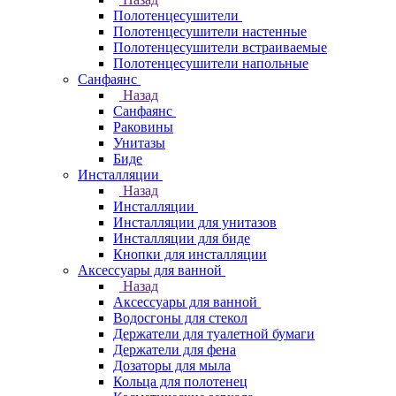
Полотенцесушители
Полотенцесушители настенные
Полотенцесушители встраиваемые
Полотенцесушители напольные
Санфаянс
Назад
Санфаянс
Раковины
Унитазы
Биде
Инсталляции
Назад
Инсталляции
Инсталляции для унитазов
Инсталляции для биде
Кнопки для инсталляции
Аксессуары для ванной
Назад
Аксессуары для ванной
Водосгоны для стекол
Держатели для туалетной бумаги
Держатели для фена
Дозаторы для мыла
Кольца для полотенец