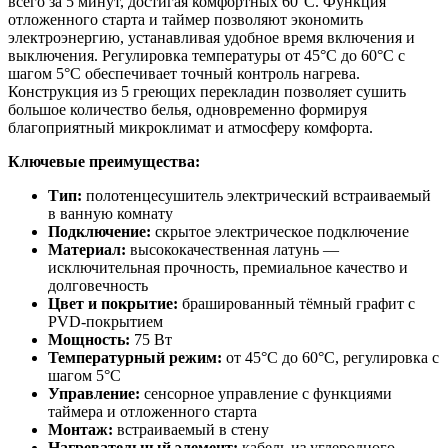
всего за 5 минут, достигая комфортных 60°C. Функция
отложенного старта и таймер позволяют экономить
электроэнергию, устанавливая удобное время включения и
выключения. Регулировка температуры от 45°C до 60°C с
шагом 5°C обеспечивает точный контроль нагрева.
Конструкция из 5 греющих перекладин позволяет сушить
большое количество белья, одновременно формируя
благоприятный микроклимат и атмосферу комфорта.
Ключевые преимущества:
Тип:
полотенцесушитель электрический встраиваемый
в ванную комнату
Подключение:
скрытое электрическое подключение
Материал:
высококачественная латунь —
исключительная прочность, премиальное качество и
долговечность
Цвет и покрытие:
брашированный тёмный графит с
PVD-покрытием
Мощность:
75 Вт
Температурный режим:
от 45°C до 60°C, регулировка с
шагом 5°C
Управление:
сенсорное управление с функциями
таймера и отложенного старта
Монтаж:
встраиваемый в стену
Нагревательный элемент:
кабель из углеродного