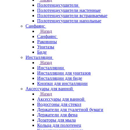
Полотенцесушители
Полотенцесушители настенные
Полотенцесушители встраиваемые
Полотенцесушители напольные
Санфаянс
Назад
Санфаянс
Раковины
Унитазы
Биде
Инсталляции
Назад
Инсталляции
Инсталляции для унитазов
Инсталляции для биде
Кнопки для инсталляции
Аксессуары для ванной
Назад
Аксессуары для ванной
Водосгоны для стекол
Держатели для туалетной бумаги
Держатели для фена
Дозаторы для мыла
Кольца для полотенец