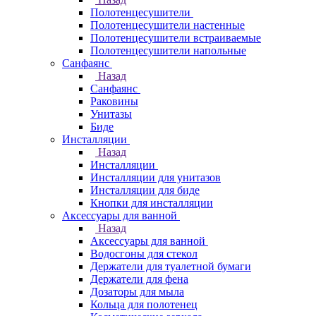
Полотенцесушители
Полотенцесушители настенные
Полотенцесушители встраиваемые
Полотенцесушители напольные
Санфаянс
Назад
Санфаянс
Раковины
Унитазы
Биде
Инсталляции
Назад
Инсталляции
Инсталляции для унитазов
Инсталляции для биде
Кнопки для инсталляции
Аксессуары для ванной
Назад
Аксессуары для ванной
Водосгоны для стекол
Держатели для туалетной бумаги
Держатели для фена
Дозаторы для мыла
Кольца для полотенец