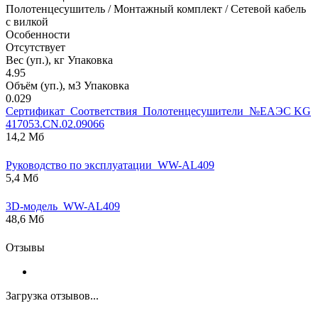
Полотенцесушитель / Монтажный комплект / Сетевой кабель
с вилкой
Особенности
Отсутствует
Вес (уп.), кг Упаковка
4.95
Объём (уп.), м3 Упаковка
0.029
Сертификат_Соответствия_Полотенцесушители_№ЕАЭС KG
417053.CN.02.09066
14,2 Мб
Руководство по эксплуатации_WW-AL409
5,4 Мб
3D-модель_WW-AL409
48,6 Мб
Отзывы
Загрузка отзывов...