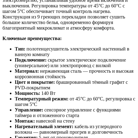
электроэнергию, устанавливая удобное время включения и
выключения. Регулировка температуры от 45°C до 60°C с
шагом 5°C обеспечивает точный контроль нагрева.
Конструкция из 9 греющих перекладин позволяет сушить
большое количество белья, одновременно формируя
благоприятный микроклимат и атмосферу комфорта.
Ключевые преимущества:
Тип:
полотенцесушитель электрический настенный в
ванную комнату
Подключение:
скрытое электрическое подключение
(универсальное) или электропровод с вилкой
Материал:
нержавеющая сталь — прочность и высокая
коррозионная стойкость
Цвет и покрытие:
брашированный тёмный графит с
PVD-покрытием
Мощность:
140 Вт
Температурный режим:
от 45°C до 60°C, регулировка с
шагом 5°C
Управление:
сенсорное управление с функциями
таймера и отложенного старта
Монтаж:
навесной на стену
Нагревательный элемент:
кабель из углеродного
волокна — равномерный прогрев и долговечность
Гарантия:
5 лет от производителя