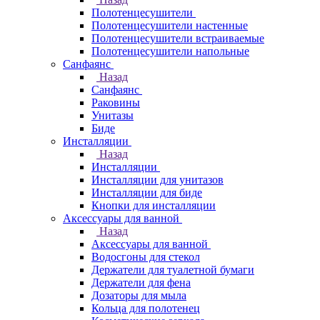
Полотенцесушители
Полотенцесушители настенные
Полотенцесушители встраиваемые
Полотенцесушители напольные
Санфаянс
Назад
Санфаянс
Раковины
Унитазы
Биде
Инсталляции
Назад
Инсталляции
Инсталляции для унитазов
Инсталляции для биде
Кнопки для инсталляции
Аксессуары для ванной
Назад
Аксессуары для ванной
Водосгоны для стекол
Держатели для туалетной бумаги
Держатели для фена
Дозаторы для мыла
Кольца для полотенец