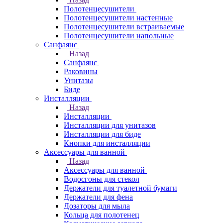
Полотенцесушители
Полотенцесушители настенные
Полотенцесушители встраиваемые
Полотенцесушители напольные
Санфаянс
Назад
Санфаянс
Раковины
Унитазы
Биде
Инсталляции
Назад
Инсталляции
Инсталляции для унитазов
Инсталляции для биде
Кнопки для инсталляции
Аксессуары для ванной
Назад
Аксессуары для ванной
Водосгоны для стекол
Держатели для туалетной бумаги
Держатели для фена
Дозаторы для мыла
Кольца для полотенец