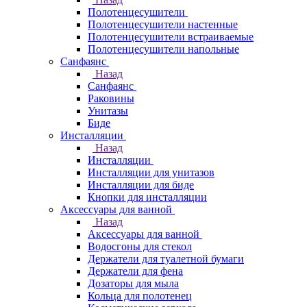
Полотенцесушители
Полотенцесушители настенные
Полотенцесушители встраиваемые
Полотенцесушители напольные
Санфаянс
Назад
Санфаянс
Раковины
Унитазы
Биде
Инсталляции
Назад
Инсталляции
Инсталляции для унитазов
Инсталляции для биде
Кнопки для инсталляции
Аксессуары для ванной
Назад
Аксессуары для ванной
Водосгоны для стекол
Держатели для туалетной бумаги
Держатели для фена
Дозаторы для мыла
Кольца для полотенец