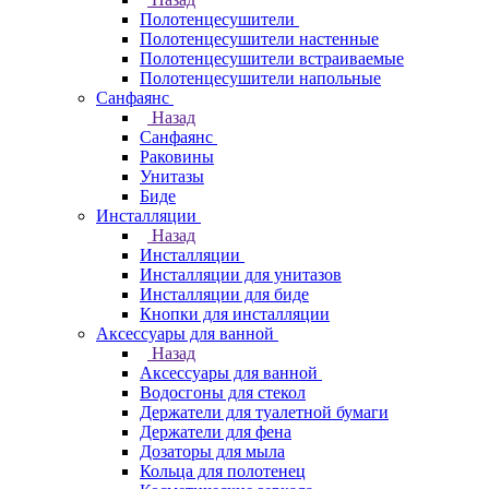
Полотенцесушители
Полотенцесушители настенные
Полотенцесушители встраиваемые
Полотенцесушители напольные
Санфаянс
Назад
Санфаянс
Раковины
Унитазы
Биде
Инсталляции
Назад
Инсталляции
Инсталляции для унитазов
Инсталляции для биде
Кнопки для инсталляции
Аксессуары для ванной
Назад
Аксессуары для ванной
Водосгоны для стекол
Держатели для туалетной бумаги
Держатели для фена
Дозаторы для мыла
Кольца для полотенец