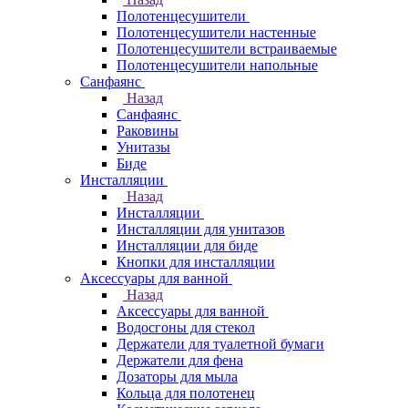
Полотенцесушители
Полотенцесушители настенные
Полотенцесушители встраиваемые
Полотенцесушители напольные
Санфаянс
Назад
Санфаянс
Раковины
Унитазы
Биде
Инсталляции
Назад
Инсталляции
Инсталляции для унитазов
Инсталляции для биде
Кнопки для инсталляции
Аксессуары для ванной
Назад
Аксессуары для ванной
Водосгоны для стекол
Держатели для туалетной бумаги
Держатели для фена
Дозаторы для мыла
Кольца для полотенец