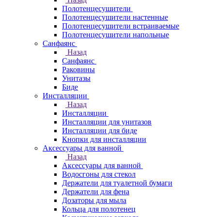
Полотенцесушители
Полотенцесушители настенные
Полотенцесушители встраиваемые
Полотенцесушители напольные
Санфаянс
Назад
Санфаянс
Раковины
Унитазы
Биде
Инсталляции
Назад
Инсталляции
Инсталляции для унитазов
Инсталляции для биде
Кнопки для инсталляции
Аксессуары для ванной
Назад
Аксессуары для ванной
Водосгоны для стекол
Держатели для туалетной бумаги
Держатели для фена
Дозаторы для мыла
Кольца для полотенец