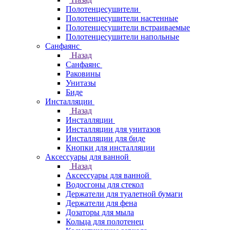
Полотенцесушители
Полотенцесушители настенные
Полотенцесушители встраиваемые
Полотенцесушители напольные
Санфаянс
Назад
Санфаянс
Раковины
Унитазы
Биде
Инсталляции
Назад
Инсталляции
Инсталляции для унитазов
Инсталляции для биде
Кнопки для инсталляции
Аксессуары для ванной
Назад
Аксессуары для ванной
Водосгоны для стекол
Держатели для туалетной бумаги
Держатели для фена
Дозаторы для мыла
Кольца для полотенец