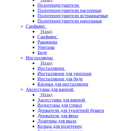
Полотенцесушители
Полотенцесушители настенные
Полотенцесушители встраиваемые
Полотенцесушители напольные
Санфаянс
Назад
Санфаянс
Раковины
Унитазы
Биде
Инсталляции
Назад
Инсталляции
Инсталляции для унитазов
Инсталляции для биде
Кнопки для инсталляции
Аксессуары для ванной
Назад
Аксессуары для ванной
Водосгоны для стекол
Держатели для туалетной бумаги
Держатели для фена
Дозаторы для мыла
Кольца для полотенец