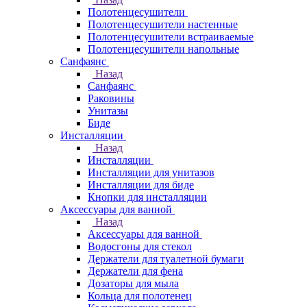
Полотенцесушители
Полотенцесушители настенные
Полотенцесушители встраиваемые
Полотенцесушители напольные
Санфаянс
Назад
Санфаянс
Раковины
Унитазы
Биде
Инсталляции
Назад
Инсталляции
Инсталляции для унитазов
Инсталляции для биде
Кнопки для инсталляции
Аксессуары для ванной
Назад
Аксессуары для ванной
Водосгоны для стекол
Держатели для туалетной бумаги
Держатели для фена
Дозаторы для мыла
Кольца для полотенец