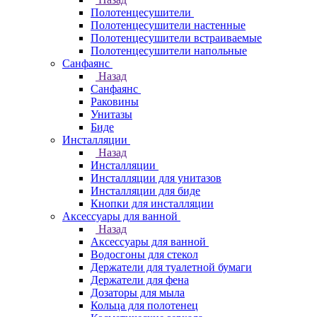
Полотенцесушители
Полотенцесушители настенные
Полотенцесушители встраиваемые
Полотенцесушители напольные
Санфаянс
Назад
Санфаянс
Раковины
Унитазы
Биде
Инсталляции
Назад
Инсталляции
Инсталляции для унитазов
Инсталляции для биде
Кнопки для инсталляции
Аксессуары для ванной
Назад
Аксессуары для ванной
Водосгоны для стекол
Держатели для туалетной бумаги
Держатели для фена
Дозаторы для мыла
Кольца для полотенец