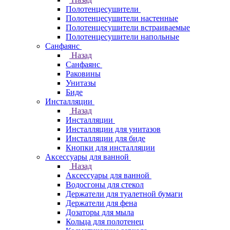
Полотенцесушители
Полотенцесушители настенные
Полотенцесушители встраиваемые
Полотенцесушители напольные
Санфаянс
Назад
Санфаянс
Раковины
Унитазы
Биде
Инсталляции
Назад
Инсталляции
Инсталляции для унитазов
Инсталляции для биде
Кнопки для инсталляции
Аксессуары для ванной
Назад
Аксессуары для ванной
Водосгоны для стекол
Держатели для туалетной бумаги
Держатели для фена
Дозаторы для мыла
Кольца для полотенец