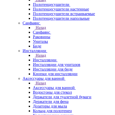
Полотенцесушители
Полотенцесушители настенные
Полотенцесушители встраиваемые
Полотенцесушители напольные
Санфаянс
Назад
Санфаянс
Раковины
Унитазы
Биде
Инсталляции
Назад
Инсталляции
Инсталляции для унитазов
Инсталляции для биде
Кнопки для инсталляции
Аксессуары для ванной
Назад
Аксессуары для ванной
Водосгоны для стекол
Держатели для туалетной бумаги
Держатели для фена
Дозаторы для мыла
Кольца для полотенец