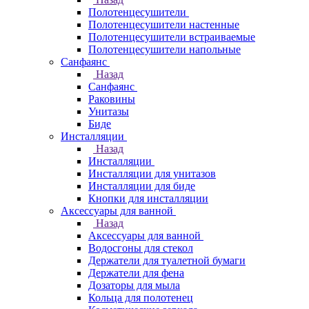
Полотенцесушители
Полотенцесушители настенные
Полотенцесушители встраиваемые
Полотенцесушители напольные
Санфаянс
Назад
Санфаянс
Раковины
Унитазы
Биде
Инсталляции
Назад
Инсталляции
Инсталляции для унитазов
Инсталляции для биде
Кнопки для инсталляции
Аксессуары для ванной
Назад
Аксессуары для ванной
Водосгоны для стекол
Держатели для туалетной бумаги
Держатели для фена
Дозаторы для мыла
Кольца для полотенец