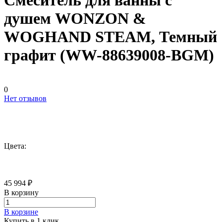
Смеситель для ванны с
душем WONZON &
WOGHAND STEAM, Темный
графит (WW-88639008-BGM)
0
Нет отзывов
Цвета:
45 994 ₽
В корзину
В корзине
Купить в 1 клик