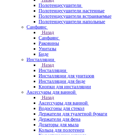
Полотенцесушители
Полотенцесушители настенные
Полотенцесушители встраиваемые
Полотенцесушители напольные
Санфаянс
Назад
Санфаянс
Раковины
Унитазы
Биде
Инсталляции
Назад
Инсталляции
Инсталляции для унитазов
Инсталляции для биде
Кнопки для инсталляции
Аксессуары для ванной
Назад
Аксессуары для ванной
Водосгоны для стекол
Держатели для туалетной бумаги
Держатели для фена
Дозаторы для мыла
Кольца для полотенец