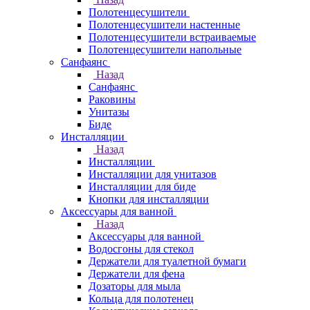
Полотенцесушители
Полотенцесушители настенные
Полотенцесушители встраиваемые
Полотенцесушители напольные
Санфаянс
Назад
Санфаянс
Раковины
Унитазы
Биде
Инсталляции
Назад
Инсталляции
Инсталляции для унитазов
Инсталляции для биде
Кнопки для инсталляции
Аксессуары для ванной
Назад
Аксессуары для ванной
Водосгоны для стекол
Держатели для туалетной бумаги
Держатели для фена
Дозаторы для мыла
Кольца для полотенец