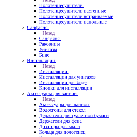
Полотенцесушители
Полотенцесушители настенные
Полотенцесушители встраиваемые
Полотенцесушители напольные
Санфаянс
Назад
Санфаянс
Раковины
Унитазы
Биде
Инсталляции
Назад
Инсталляции
Инсталляции для унитазов
Инсталляции для биде
Кнопки для инсталляции
Аксессуары для ванной
Назад
Аксессуары для ванной
Водосгоны для стекол
Держатели для туалетной бумаги
Держатели для фена
Дозаторы для мыла
Кольца для полотенец