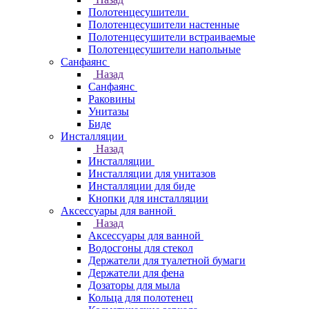
Полотенцесушители
Полотенцесушители настенные
Полотенцесушители встраиваемые
Полотенцесушители напольные
Санфаянс
Назад
Санфаянс
Раковины
Унитазы
Биде
Инсталляции
Назад
Инсталляции
Инсталляции для унитазов
Инсталляции для биде
Кнопки для инсталляции
Аксессуары для ванной
Назад
Аксессуары для ванной
Водосгоны для стекол
Держатели для туалетной бумаги
Держатели для фена
Дозаторы для мыла
Кольца для полотенец