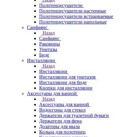
Полотенцесушители
Полотенцесушители настенные
Полотенцесушители встраиваемые
Полотенцесушители напольные
Санфаянс
Назад
Санфаянс
Раковины
Унитазы
Биде
Инсталляции
Назад
Инсталляции
Инсталляции для унитазов
Инсталляции для биде
Кнопки для инсталляции
Аксессуары для ванной
Назад
Аксессуары для ванной
Водосгоны для стекол
Держатели для туалетной бумаги
Держатели для фена
Дозаторы для мыла
Кольца для полотенец