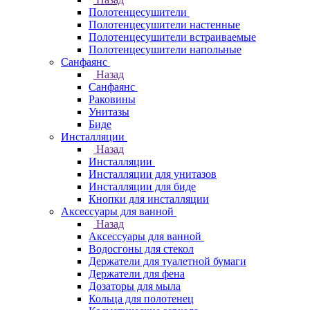
Полотенцесушители
Полотенцесушители настенные
Полотенцесушители встраиваемые
Полотенцесушители напольные
Санфаянс
Назад
Санфаянс
Раковины
Унитазы
Биде
Инсталляции
Назад
Инсталляции
Инсталляции для унитазов
Инсталляции для биде
Кнопки для инсталляции
Аксессуары для ванной
Назад
Аксессуары для ванной
Водосгоны для стекол
Держатели для туалетной бумаги
Держатели для фена
Дозаторы для мыла
Кольца для полотенец