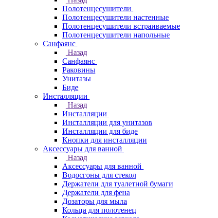
Полотенцесушители
Полотенцесушители настенные
Полотенцесушители встраиваемые
Полотенцесушители напольные
Санфаянс
Назад
Санфаянс
Раковины
Унитазы
Биде
Инсталляции
Назад
Инсталляции
Инсталляции для унитазов
Инсталляции для биде
Кнопки для инсталляции
Аксессуары для ванной
Назад
Аксессуары для ванной
Водосгоны для стекол
Держатели для туалетной бумаги
Держатели для фена
Дозаторы для мыла
Кольца для полотенец