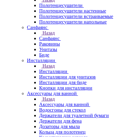
Полотенцесушители
Полотенцесушители настенные
Полотенцесушители встраиваемые
Полотенцесушители напольные
Санфаянс
Назад
Санфаянс
Раковины
Унитазы
Биде
Инсталляции
Назад
Инсталляции
Инсталляции для унитазов
Инсталляции для биде
Кнопки для инсталляции
Аксессуары для ванной
Назад
Аксессуары для ванной
Водосгоны для стекол
Держатели для туалетной бумаги
Держатели для фена
Дозаторы для мыла
Кольца для полотенец