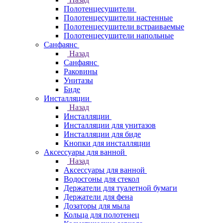
Полотенцесушители
Полотенцесушители настенные
Полотенцесушители встраиваемые
Полотенцесушители напольные
Санфаянс
Назад
Санфаянс
Раковины
Унитазы
Биде
Инсталляции
Назад
Инсталляции
Инсталляции для унитазов
Инсталляции для биде
Кнопки для инсталляции
Аксессуары для ванной
Назад
Аксессуары для ванной
Водосгоны для стекол
Держатели для туалетной бумаги
Держатели для фена
Дозаторы для мыла
Кольца для полотенец