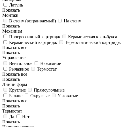
Латунь
Показать
Монтаж
В стену (встраиваемый)
На стену
Показать
Механизм
Прогрессивный картридж
Керамическая кран-букса
Керамический картридж
Термостатический картридж
Показать все
Показать
Управление
Вентильное
Нажимное
Рычажное
Термостат
Показать все
Показать
Линии форм
Круглые
Прямоугольные
Баланс
Округлые
Угловатые
Показать все
Показать
Термостат
Да
Нет
Показать
Наличие излива