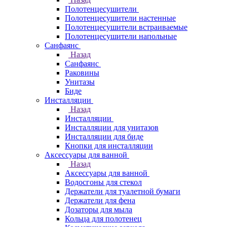
Полотенцесушители
Полотенцесушители настенные
Полотенцесушители встраиваемые
Полотенцесушители напольные
Санфаянс
Назад
Санфаянс
Раковины
Унитазы
Биде
Инсталляции
Назад
Инсталляции
Инсталляции для унитазов
Инсталляции для биде
Кнопки для инсталляции
Аксессуары для ванной
Назад
Аксессуары для ванной
Водосгоны для стекол
Держатели для туалетной бумаги
Держатели для фена
Дозаторы для мыла
Кольца для полотенец