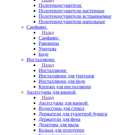
Полотенцесушители
Полотенцесушители настенные
Полотенцесушители встраиваемые
Полотенцесушители напольные
Санфаянс
Назад
Санфаянс
Раковины
Унитазы
Биде
Инсталляции
Назад
Инсталляции
Инсталляции для унитазов
Инсталляции для биде
Кнопки для инсталляции
Аксессуары для ванной
Назад
Аксессуары для ванной
Водосгоны для стекол
Держатели для туалетной бумаги
Держатели для фена
Дозаторы для мыла
Кольца для полотенец